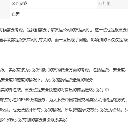
公路货盘
目的地
西安
时候需要考虑，是我们需要了解货运公司的货运司机，这一点也是很重要
通事故都是跟货车司机有关的，而一旦出现了问题，影响到的不仅仅是物
出发；卖家应该为买家所购买的货物做全方面的考虑，包括运费、安全度
品安全度和速度的情况下，为买家选择运费低廉的服务；
精美的外包装，重要点是安全快速的将售出的商品送达买家手中；
的航空小包和EMS快递服务，为大多数中国跨国交易卖家采用的运输方式
的经验，也无法估计所有买家的情况，所以把选择权交给买家更为合适，
那么如果买家有别的需要自会联系卖家；