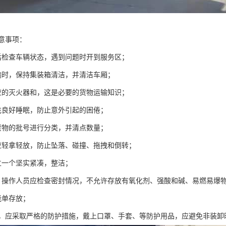
意事项：
后检查车辆状态，遇到问题时开到服务区；
输时，保持集装箱清洁，并清洁车厢；
应的灭火器和，这是必要的货物运输知识；
充良好睡眠，防止意外引起的困倦；
货物的批号进行分类，并清点数量；
应轻拿轻放，防止坠落、碰撞、拖拽和倒转；
立一个坚实紧凑，整洁；
，操作人员应检查密封情况，不允许存放有氧化剂、强酸和碱、易燃易爆
能单存放；
质，应采取严格的防护措施，戴上口罩、手套、等防护用品，应避免非装卸