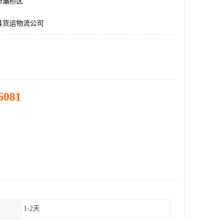
市灞桥区
县货运物流公司
6081
1-2天