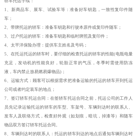
轿车托运手续：
1、新商品车、展车、试验车等：准备好车钥匙，一致性复印件随
车；
2、带牌托运的轿车：准备车钥匙和行驶本原件或复印件随车；
3、过户托运的轿车：准备车钥匙和临时牌照及复印件；
4、太平洋保险办理：提供车主姓名及号码；
5、在托运托运的轿车时，要仔细的检查托运的轿车的性能(电瓶电量
充足，发动机的性能良好，轮胎正常的气压，冬季时需使用防冻
液，车内禁止放易燃易爆物品)；
6、运输方式：顾客可以根据需求把准备运输的托运的轿车开到托运
公司或者约定装车的地点；
7、签订轿车托运合同：在签轿车托运合同之前，托运公司的工作人
员先记录运输托运的轿车的车型、车架号、车辆到达时的联系人、
发车人及联络方式，检查好外观（如划痕，暗坑，掉漆等）和随车
物品双方签订轿车托运合同。
8、车辆到达时的联系人：托运的轿车到达的地点后通知车辆到达时