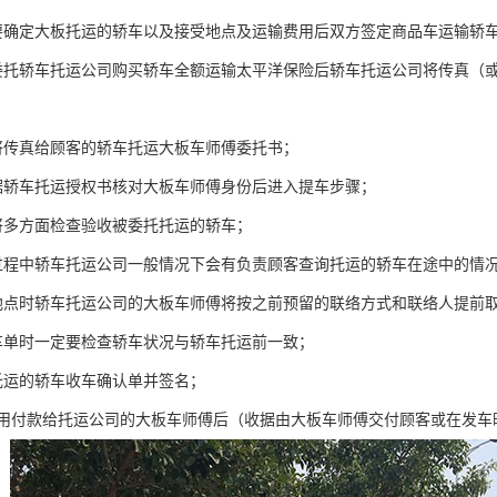
要确定大板托运的轿车以及接受地点及运输费用后双方签定商品车运输轿
委托轿车托运公司购买轿车全额运输太平洋保险后轿车托运公司将传真（
将传真给顾客的轿车托运大板车师傅委托书；
据轿车托运授权书核对大板车师傅身份后进入提车步骤；
将多方面检查验收被委托托运的轿车；
过程中轿车托运公司一般情况下会有负责顾客查询托运的轿车在途中的情
地点时轿车托运公司的大板车师傅将按之前预留的联络方式和联络人提前取
车单时一定要检查轿车状况与轿车托运前一致；
托运的轿车收车确认单并签名；
费用付款给托运公司的大板车师傅后（收据由大板车师傅交付顾客或在发