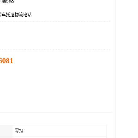
市灞桥区
轿车托运物流电话
6081
零担