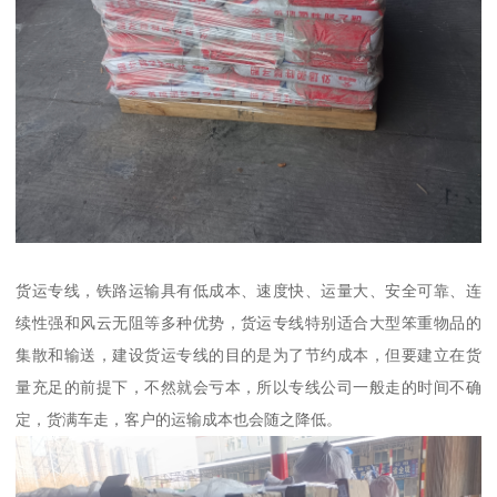
货运专线，铁路运输具有低成本、速度快、运量大、安全可靠、连
续性强和风云无阻等多种优势，货运专线特别适合大型笨重物品的
集散和输送，建设货运专线的目的是为了节约成本，但要建立在货
量充足的前提下，不然就会亏本，所以专线公司一般走的时间不确
定，货满车走，客户的运输成本也会随之降低。