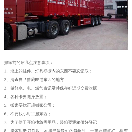
搬家前的后几点注意事项：
1、墙上的挂件、灯具壁橱内的东西不要忘记取；
2、清查自己曾藏匿过东西的地方；
3、做好水、电、煤气表记录并保存好近期交费收据；
4、各种卡要随身放置；
5、搬家要找正规搬家公司；
6、不要找小时工搬东西；
7、为了便于开箱找急需用品，装箱要逐箱做好登记；
8、搬家时数好件数，在接受运送到的货物时，一定要清点好，检查