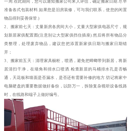
一周.在此期间，您可以通知搬家公司来人评估，确定搬家日期.尽早
准备各式包装材料.如果您是旧房装修，可与我们联系，使您的闲置
物品得到妥善保管.)
2、搬家前七天：丈量新房各房间大小，丈量大型家俱电器尺寸，规
划新居家俱配置图(注意别让大型家俱挡住插座).然后将所有物品分
类整理，处理废弃物品，建议您把添置新家俱日期与搬家日期错
开；
3、搬家前五天：清理家具橱柜，喷洒，避免把蟑螂带到新居，将新
居清扫干净，在墙角和排水口喷洒.检查新居的马桶排水孔是否畅
通，天花板和墙面是否漏水，是否还有需要补修的地方.切记将家中
电脑硬盘的重要数据做好备份，以防万一，拆除复杂视听设备线路
时，在线路和端子上做好编号。