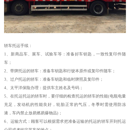
轿车托运手续：
1、新商品车、展车、试验车等：准备好车钥匙，一致性复印件随
车；
2、带牌托运的轿车：准备车钥匙和行驶本原件或复印件随车；
3、过户托运的轿车：准备车钥匙和临时牌照及复印件；
4、太平洋保险办理：提供车主姓名及号码；
5、在托运托运的轿车时，要仔细的检查托运的轿车的性能(电瓶电量
充足，发动机的性能良好，轮胎正常的气压，冬季时需使用防冻
液，车内禁止放易燃易爆物品)；
6、运输方式：顾客可以根据需求把准备运输的托运的轿车开到托运
公司或者约定装车的地点；