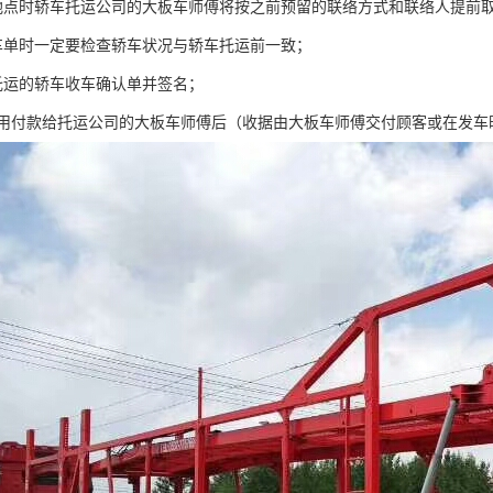
地点时轿车托运公司的大板车师傅将按之前预留的联络方式和联络人提前取
车单时一定要检查轿车状况与轿车托运前一致；
托运的轿车收车确认单并签名；
费用付款给托运公司的大板车师傅后（收据由大板车师傅交付顾客或在发