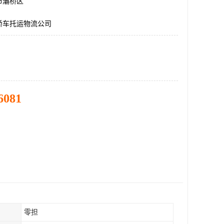
市灞桥区
轿车托运物流公司
6081
零担