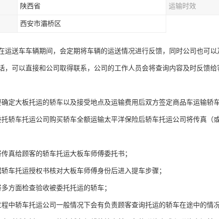
陕西省
运输时效
西安市灞桥区
在运送车车辆期间，会定期将车辆的运送情况进行反馈，同时公司也可以
话，可以直接和公司取得联系，公司的工作人员会将查询内容及时反馈给
要确定大板托运的轿车以及接受地点及运输费用后双方签定商品车运输轿
委托轿车托运公司购买轿车全额运输太平洋保险后轿车托运公司将传真（
将传真给顾客的轿车托运大板车师傅委托书；
据轿车托运授权书核对大板车师傅身份后进入提车步骤；
将多方面检查验收被委托托运的轿车；
过程中轿车托运公司一般情况下会有负责顾客查询托运的轿车在途中的情