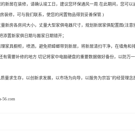
您的新居在装修，请确认竣工日，建议您环保通风一周.在此期间，您可以
旧房装修，可与我们联系，使您的闲置物品得到妥善保管.)
丈量新房各房间大小，丈量大型家俱电器尺寸，规划新居家俱配置图(注意
把添置新家俱日期与搬家日期错开；
清理家具橱柜，喷洒，避免把蟑螂带到新居，将新居清扫干净，在墙角和排
还有需要补修的地方.切记将家中电脑硬盘的重要数据做好备份，以防万
以质量求生存，以创新求发展，以市场为向导，以服务为宗旨”的经营理念
n-56.com
产品推荐