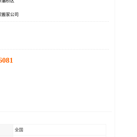
市灞桥区
架搬家公司
6081
全国