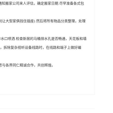
通知搬家公司来人评估，确定搬家日期.尽早准备各式包
别让大型家俱挡住插座).然后将所有物品分类整理，处理
水口喷洒.检查新居的马桶排水孔是否畅通，天花板和墙
一，拆除复杂视听设备线路时，在线路和端子上做好编
愿与各界同仁精诚合作，共创辉煌。