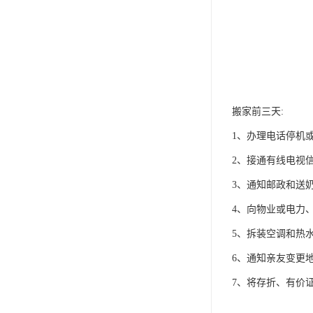
搬家前三天:
1、办理电话停机或
2、接通有线电视信
3、通知邮政和送
4、向物业或电力
5、拆装空调和热
6、通知亲友变更地
7、将存折、有价