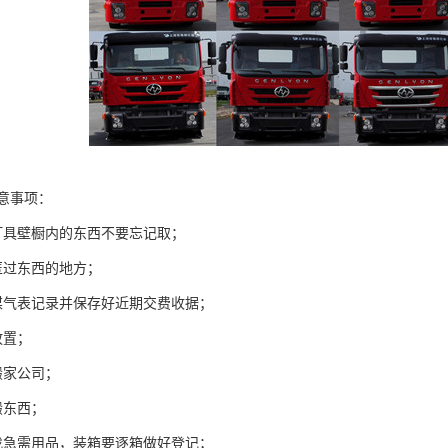
意事项：
灯具壁橱内的东西不要忘记取；
匿过东西的地方；
煤气表记录并保存好近期交费收据；
放置；
搬家公司；
搬东西；
找急需用品，装箱要逐箱做好登记；