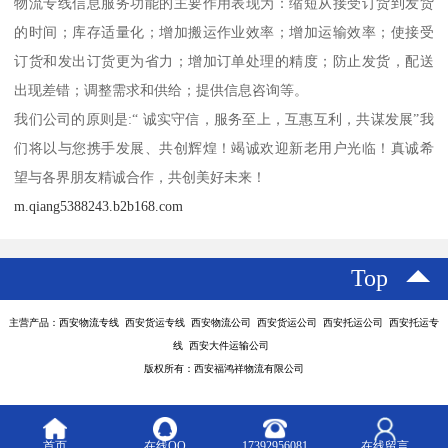
物流专线信息服务功能的主要作用表现为：缩短从接受订货到发货
的时间；库存适量化；增加搬运作业效率；增加运输效率；使接受
订货和发出订货更为省力；增加订单处理的精度；防止发货，配送
出现差错；调整需求和供给；提供信息咨询等。
我们公司的原则是:“ 诚实守信，服务至上，互惠互利，共谋发展”我
们将以与您携手发展、共创辉煌！竭诚欢迎新老用户光临！真诚希
望与各界朋友精诚合作，共创美好未来！
m.qiang5388243.b2b168.com
Top
主营产品：西安物流专线 西安货运专线 西安物流公司 西安货运公司 西安托运公司 西安托运专
线 西安大件运输公司
版权所有：西安福鸿祥物流有限公司
首页
在线QQ
17392956081
在线留言