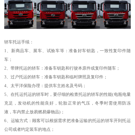
轿车托运手续：
1、新商品车、展车、试验车等：准备好车钥匙，一致性复印件随
车；
2、带牌托运的轿车：准备车钥匙和行驶本原件或复印件随车；
3、过户托运的轿车：准备车钥匙和临时牌照及复印件；
4、太平洋保险办理：提供车主姓名及号码；
5、在托运托运的轿车时，要仔细的检查托运的轿车的性能(电瓶电量
充足，发动机的性能良好，轮胎正常的气压，冬季时需使用防冻
液，车内禁止放易燃易爆物品)；
6、运输方式：顾客可以根据需求把准备运输的托运的轿车开到托运
公司或者约定装车的地点；