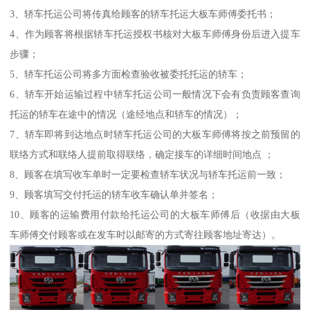
3、轿车托运公司将传真给顾客的轿车托运大板车师傅委托书；
4、作为顾客将根据轿车托运授权书核对大板车师傅身份后进入提车
步骤；
5、轿车托运公司将多方面检查验收被委托托运的轿车；
6、轿车开始运输过程中轿车托运公司一般情况下会有负责顾客查询
托运的轿车在途中的情况（途经地点和轿车的情况）；
7、轿车即将到达地点时轿车托运公司的大板车师傅将按之前预留的
联络方式和联络人提前取得联络，确定接车的详细时间地点 ；
8、顾客在填写收车单时一定要检查轿车状况与轿车托运前一致；
9、顾客填写交付托运的轿车收车确认单并签名；
10、顾客的运输费用付款给托运公司的大板车师傅后（收据由大板
车师傅交付顾客或在发车时以邮寄的方式寄往顾客地址寄达）。