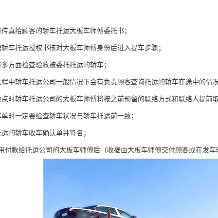
将传真给顾客的轿车托运大板车师傅委托书；
据轿车托运授权书核对大板车师傅身份后进入提车步骤；
将多方面检查验收被委托托运的轿车；
过程中轿车托运公司一般情况下会有负责顾客查询托运的轿车在途中的情
地点时轿车托运公司的大板车师傅将按之前预留的联络方式和联络人提前取
车单时一定要检查轿车状况与轿车托运前一致；
托运的轿车收车确认单并签名；
费用付款给托运公司的大板车师傅后（收据由大板车师傅交付顾客或在发