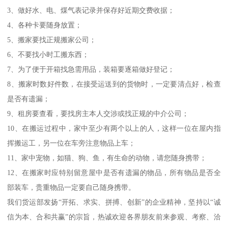
3、做好水、电、煤气表记录并保存好近期交费收据；
4、各种卡要随身放置；
5、搬家要找正规搬家公司；
6、不要找小时工搬东西；
7、为了便于开箱找急需用品，装箱要逐箱做好登记；
8、搬家时数好件数，在接受运送到的货物时，一定要清点好，检查
是否有遗漏；
9、租房要查看，要找房主本人交涉或找正规的中介公司；
10、在搬运过程中，家中至少有两个以上的人，这样一位在屋内指
挥搬运工，另一位在车旁注意物品上车；
11、家中宠物，如猫、狗、鱼，有生命的动物，请您随身携带；
12、在搬家时应特别留意屋中是否有遗漏的物品，所有物品是否全
部装车，贵重物品一定要自己随身携带。
我们货运部发扬“开拓、求实、拼搏、创新”的企业精神，坚持以“诚
信为本、合和共赢”的宗旨，热诚欢迎各界朋友前来参观、考察、洽