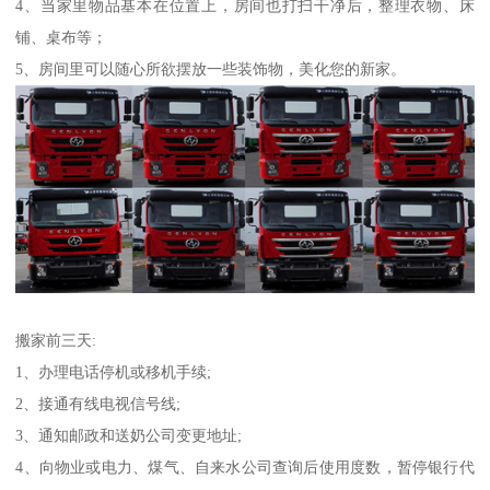
4、当家里物品基本在位置上，房间也打扫干净后，整理衣物、床
铺、桌布等；
5、房间里可以随心所欲摆放一些装饰物，美化您的新家。
搬家前三天:
1、办理电话停机或移机手续;
2、接通有线电视信号线;
3、通知邮政和送奶公司变更地址;
4、向物业或电力、煤气、自来水公司查询后使用度数，暂停银行代