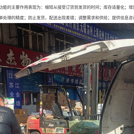
功能的主要作用表现为：缩短从接受订货到发货的时间；库存适量化；增
单处理的精度；防止发货，配送出现差错；调整需求和供给；提供信息咨