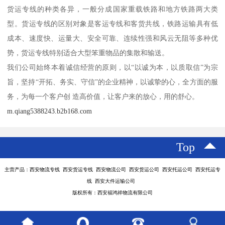
货运专线的种类各异，一般分成国家重载铁路和地方铁路两大类
型。货运专线的区别对象是客运专线和客货共线，铁路运输具有低
成本、速度快、运量大、安全可靠、连续性强和风云无阻等多种优
势，货运专线特别适合大型笨重物品的集散和输送。
我们公司始终本着诚信经营的原则，以“以诚为本，以质取信”为宗
旨，坚持“开拓、务实、守信”的企业精神，以诚挚的心，全方面的服
务，为每一个客户创 造高价值，让客户来的放心，用的舒心。
m.qiang5388243.b2b168.com
Top
主营产品：西安物流专线 西安货运专线 西安物流公司 西安货运公司 西安托运公司 西安托运专
线 西安大件运输公司
版权所有：西安福鸿祥物流有限公司