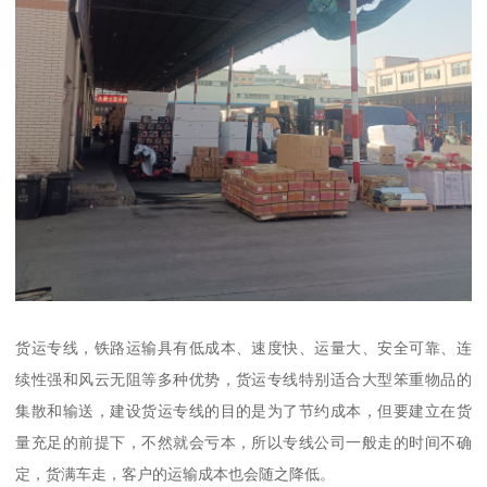
货运专线，铁路运输具有低成本、速度快、运量大、安全可靠、连
续性强和风云无阻等多种优势，货运专线特别适合大型笨重物品的
集散和输送，建设货运专线的目的是为了节约成本，但要建立在货
量充足的前提下，不然就会亏本，所以专线公司一般走的时间不确
定，货满车走，客户的运输成本也会随之降低。