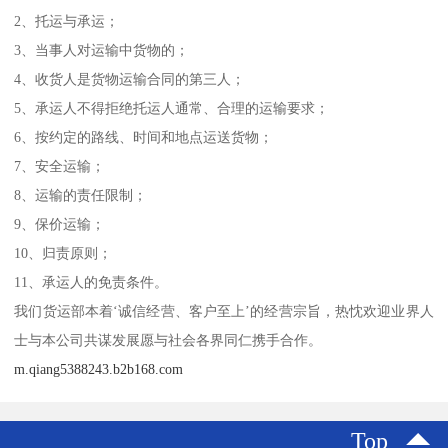
2、托运与承运；
3、当事人对运输中货物的；
4、收货人是货物运输合同的第三人；
5、承运人不得拒绝托运人通常、合理的运输要求；
6、按约定的路线、时间和地点运送货物；
7、安全运输；
8、运输的责任限制；
9、保价运输；
10、归责原则；
11、承运人的免责条件。
我们货运部本着‘诚信经营、客户至上’的经营宗旨，热忱欢迎业界人
士与本公司共谋发展愿与社会各界同仁携手合作。
m.qiang5388243.b2b168.com
Top