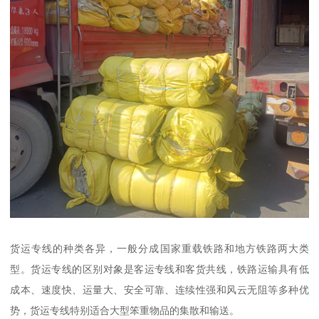
货运专线的种类各异，一般分成国家重载铁路和地方铁路两大类
型。货运专线的区别对象是客运专线和客货共线，铁路运输具有低
成本、速度快、运量大、安全可靠、连续性强和风云无阻等多种优
势，货运专线特别适合大型笨重物品的集散和输送。