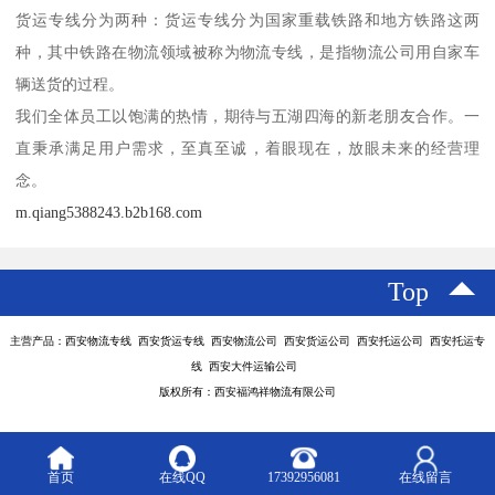
货运专线分为两种：货运专线分为国家重载铁路和地方铁路这两
种，其中铁路在物流领域被称为物流专线，是指物流公司用自家车
辆送货的过程。
我们全体员工以饱满的热情，期待与五湖四海的新老朋友合作。一
直秉承满足用户需求，至真至诚，着眼现在，放眼未来的经营理
念。
m.qiang5388243.b2b168.com
Top
主营产品：西安物流专线 西安货运专线 西安物流公司 西安货运公司 西安托运公司 西安托运专
线 西安大件运输公司
版权所有：西安福鸿祥物流有限公司
首页
在线QQ
17392956081
在线留言