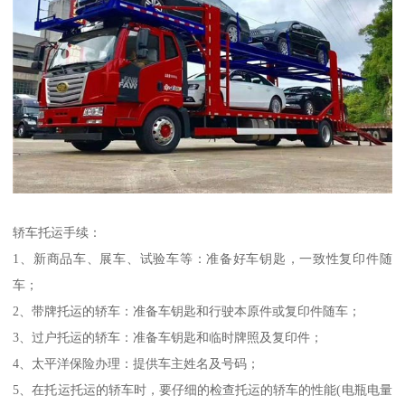
轿车托运手续：
1、新商品车、展车、试验车等：准备好车钥匙，一致性复印件随
车；
2、带牌托运的轿车：准备车钥匙和行驶本原件或复印件随车；
3、过户托运的轿车：准备车钥匙和临时牌照及复印件；
4、太平洋保险办理：提供车主姓名及号码；
5、在托运托运的轿车时，要仔细的检查托运的轿车的性能(电瓶电量