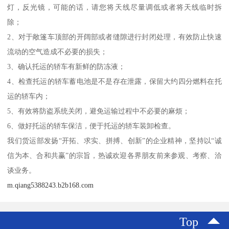
灯，反光镜，可能的话，请您将天线尽量调低或者将天线临时拆
除；
2、对于敞篷车顶部的开阔部或者缝隙进行封闭处理，有效防止快速
流动的空气造成不必要的损失；
3、确认托运的轿车有新鲜的防冻液；
4、检查托运的轿车蓄电池是不是存在泄露，保留大约四分燃料在托
运的轿车内；
5、有效将防盗系统关闭，避免运输过程中不必要的麻烦；
6、做好托运的轿车保洁，便于托运的轿车装卸检查。
我们货运部发扬“开拓、求实、拼搏、创新”的企业精神，坚持以“诚
信为本、合和共赢”的宗旨，热诚欢迎各界朋友前来参观、考察、洽
谈业务。
m.qiang5388243.b2b168.com
Top