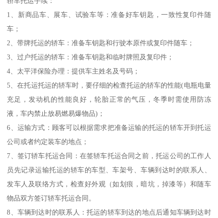
轿车托运手续：
1、新商品车、展车、试验车等：准备好车钥匙，一致性复印件随
车；
2、带牌托运的轿车：准备车钥匙和行驶本原件或复印件随车；
3、过户托运的轿车：准备车钥匙和临时牌照及复印件；
4、太平洋保险办理：提供车主姓名及号码；
5、在托运托运的轿车时，要仔细的检查托运的轿车的性能(电瓶电量
充足，发动机的性能良好，轮胎正常的气压，冬季时需使用防冻
液，车内禁止放易燃易爆物品)；
6、运输方式：顾客可以根据需求把准备运输的托运的轿车开到托运
公司或者约定装车的地点；
7、签订轿车托运合同：在签轿车托运合同之前，托运公司的工作人
员先记录运输托运的轿车的车型、车架号、车辆到达时的联系人、
发车人及联络方式，检查好外观（如划痕，暗坑，掉漆等）和随车
物品双方签订轿车托运合同。
8、车辆到达时的联系人：托运的轿车到达的地点后通知车辆到达时