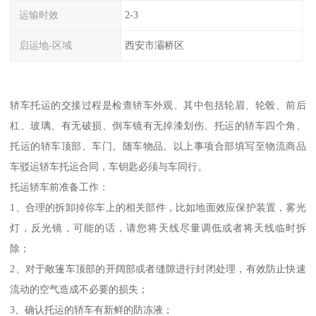
运输时效
2-3
启运地-区域
西安市灞桥区
轿车托运的交接过程是检查轿车外观、其中包括轮眉、轮毂、前后
杠、玻璃、有无破损、倒车镜有无掉漆划伤、托运的轿车四个角、
托运的轿车顶部、车门。随车物品。以上事项合部填写至物流商品
车驳运轿车托运合同，车钥匙必须与车同行。
托运轿车前准备工作：
1、合理的拆卸掉你车上的相关部件，比如地面效应保护装置，雾光
灯，反光镜，可能的话，请您将天线尽量调低或者将天线临时拆
除；
2、对于敞篷车顶部的开阔部或者缝隙进行封闭处理，有效防止快速
流动的空气造成不必要的损失；
3、确认托运的轿车有新鲜的防冻液；