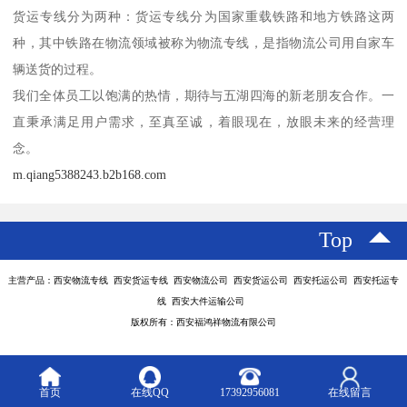
货运专线分为两种：货运专线分为国家重载铁路和地方铁路这两
种，其中铁路在物流领域被称为物流专线，是指物流公司用自家车
辆送货的过程。
我们全体员工以饱满的热情，期待与五湖四海的新老朋友合作。一
直秉承满足用户需求，至真至诚，着眼现在，放眼未来的经营理
念。
m.qiang5388243.b2b168.com
Top
主营产品：西安物流专线 西安货运专线 西安物流公司 西安货运公司 西安托运公司 西安托运专
线 西安大件运输公司
版权所有：西安福鸿祥物流有限公司
首页
在线QQ
17392956081
在线留言