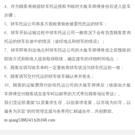
4、作为顾客将根据轿车托运授权书核对大板车师傅身份后进入提车
步骤；
5、轿车托运公司将多方面检查验收被委托托运的轿车；
6、轿车开始运输过程中轿车托运公司一般情况下会有负责顾客查询
托运的轿车在途中的情况（途经地点和轿车的情况）；
7、轿车即将到达地点时轿车托运公司的大板车师傅将按之前预留的
联络方式和联络人提前取得联络，确定接车的详细时间地点 ；
8、顾客在填写收车单时一定要检查轿车状况与轿车托运前一致；
9、顾客填写交付托运的轿车收车确认单并签名；
10、顾客的运输费用付款给托运公司的大板车师傅后（收据由大板
车师傅交付顾客或在发车时以邮寄的方式寄往顾客地址寄达）。
我们货运部遵循“以质量求生存，以创新求发展，以市场为向导，以
服务为宗旨”的经营理念愿与各界同仁精诚合作，共创辉煌。
m.qiang5388243.b2b168.com