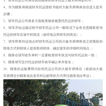
3、轿车托运公司将传真给顾客的轿车托运大板车师傅委托书；
4、作为顾客将根据轿车托运授权书核对大板车师傅身份后进入提车
步骤；
5、轿车托运公司将多方面检查验收被委托托运的轿车；
6、轿车开始运输过程中轿车托运公司一般情况下会有负责顾客查询
托运的轿车在途中的情况（途经地点和轿车的情况）；
7、轿车即将到达地点时轿车托运公司的大板车师傅将按之前预留的
联络方式和联络人提前取得联络，确定接车的详细时间地点 ；
8、顾客在填写收车单时一定要检查轿车状况与轿车托运前一致；
9、顾客填写交付托运的轿车收车确认单并签名；
10、顾客的运输费用付款给托运公司的大板车师傅后（收据由大板
车师傅交付顾客或在发车时以邮寄的方式寄往顾客地址寄达）。