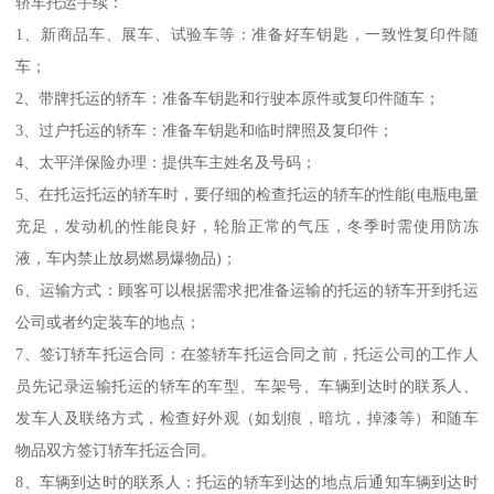
轿车托运手续：
1、新商品车、展车、试验车等：准备好车钥匙，一致性复印件随
车；
2、带牌托运的轿车：准备车钥匙和行驶本原件或复印件随车；
3、过户托运的轿车：准备车钥匙和临时牌照及复印件；
4、太平洋保险办理：提供车主姓名及号码；
5、在托运托运的轿车时，要仔细的检查托运的轿车的性能(电瓶电量
充足，发动机的性能良好，轮胎正常的气压，冬季时需使用防冻
液，车内禁止放易燃易爆物品)；
6、运输方式：顾客可以根据需求把准备运输的托运的轿车开到托运
公司或者约定装车的地点；
7、签订轿车托运合同：在签轿车托运合同之前，托运公司的工作人
员先记录运输托运的轿车的车型、车架号、车辆到达时的联系人、
发车人及联络方式，检查好外观（如划痕，暗坑，掉漆等）和随车
物品双方签订轿车托运合同。
8、车辆到达时的联系人：托运的轿车到达的地点后通知车辆到达时