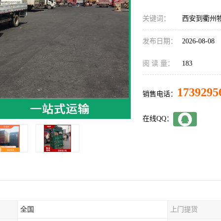
关键词：
西安到衢州
发布日期：
2026-08-08
阅 读 量：
183
1739295
销售电话：
在线QQ：
全国
上门提货