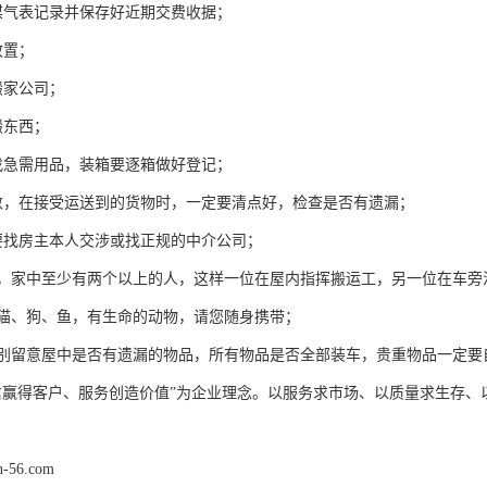
煤气表记录并保存好近期交费收据；
放置；
搬家公司；
搬东西；
找急需用品，装箱要逐箱做好登记；
数，在接受运送到的货物时，一定要清点好，检查是否有遗漏；
要找房主本人交涉或找正规的中介公司；
中，家中至少有两个以上的人，这样一位在屋内指挥搬运工，另一位在车旁
如猫、狗、鱼，有生命的动物，请您随身携带；
特别留意屋中是否有遗漏的物品，所有物品是否全部装车，贵重物品一定要
信赢得客户、服务创造价值”为企业理念。以服务求市场、以质量求生存
n-56.com