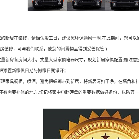
您的新居在装修，请确认竣工日，建议您环保通风一周.在此期间，您可以
旧房装修，可与我们联系，使您的闲置物品得到妥善保管.)
丈量新房各房间大小，丈量大型家俱电器尺寸，规划新居家俱配置图(注意
把添置新家俱日期与搬家日期错开；
清理家具橱柜，喷洒，避免把蟑螂带到新居，将新居清扫干净，在墙角和排
还有需要补修的地方.切记将家中电脑硬盘的重要数据做好备份，以防万