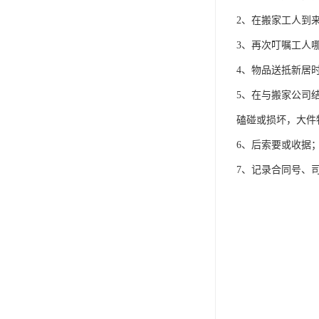
2、在搬家工人到
3、再次叮嘱工人
4、物品送抵新居
5、在与搬家公司
磕碰或损坏，大件
6、后索要或收据
7、记录合同号、