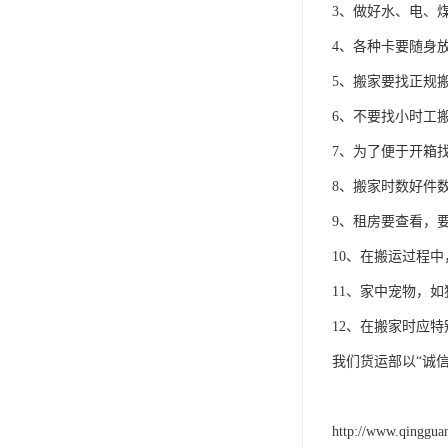
3、做好水、电、
4、各种卡要随身
5、搬家要找正规
6、不要找小时工
7、为了便于开箱
8、搬家时数好件
9、租房要查看，
10、在搬运过程
11、家中宠物，
12、在搬家时应
我们货运部以“诚
http://www.qinggua