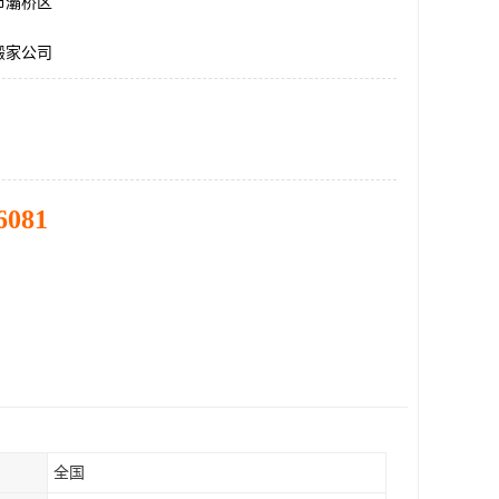
市灞桥区
搬家公司
6081
全国