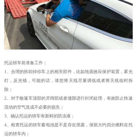
托运轿车前准备工作：
1、合理的拆卸掉你车上的相关部件，比如地面效应保护装置，雾光
灯，反光镜，可能的话，请您将天线尽量调低或者将天线临时拆
除；
2、对于敞篷车顶部的开阔部或者缝隙进行封闭处理，有效防止快速
流动的空气造成不必要的损失；
3、确认托运的轿车有新鲜的防冻液；
4、检查托运的轿车蓄电池是不是存在泄露，保留大约四分燃料在托
运的轿车内；