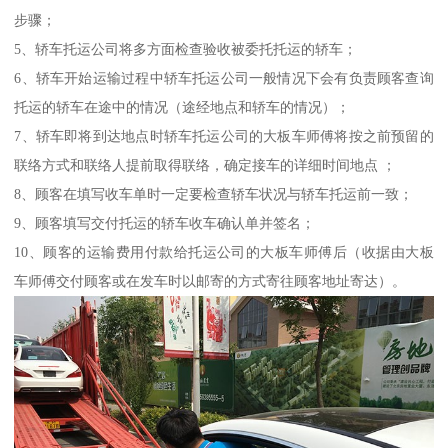
步骤；
5、轿车托运公司将多方面检查验收被委托托运的轿车；
6、轿车开始运输过程中轿车托运公司一般情况下会有负责顾客查询
托运的轿车在途中的情况（途经地点和轿车的情况）；
7、轿车即将到达地点时轿车托运公司的大板车师傅将按之前预留的
联络方式和联络人提前取得联络，确定接车的详细时间地点 ；
8、顾客在填写收车单时一定要检查轿车状况与轿车托运前一致；
9、顾客填写交付托运的轿车收车确认单并签名；
10、顾客的运输费用付款给托运公司的大板车师傅后（收据由大板
车师傅交付顾客或在发车时以邮寄的方式寄往顾客地址寄达）。