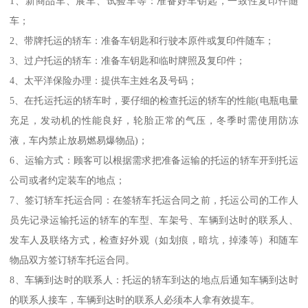
1、新商品车、展车、试验车等：准备好车钥匙，一致性复印件随
车；
2、带牌托运的轿车：准备车钥匙和行驶本原件或复印件随车；
3、过户托运的轿车：准备车钥匙和临时牌照及复印件；
4、太平洋保险办理：提供车主姓名及号码；
5、在托运托运的轿车时，要仔细的检查托运的轿车的性能(电瓶电量
充足，发动机的性能良好，轮胎正常的气压，冬季时需使用防冻
液，车内禁止放易燃易爆物品)；
6、运输方式：顾客可以根据需求把准备运输的托运的轿车开到托运
公司或者约定装车的地点；
7、签订轿车托运合同：在签轿车托运合同之前，托运公司的工作人
员先记录运输托运的轿车的车型、车架号、车辆到达时的联系人、
发车人及联络方式，检查好外观（如划痕，暗坑，掉漆等）和随车
物品双方签订轿车托运合同。
8、车辆到达时的联系人：托运的轿车到达的地点后通知车辆到达时
的联系人接车，车辆到达时的联系人必须本人拿有效提车。