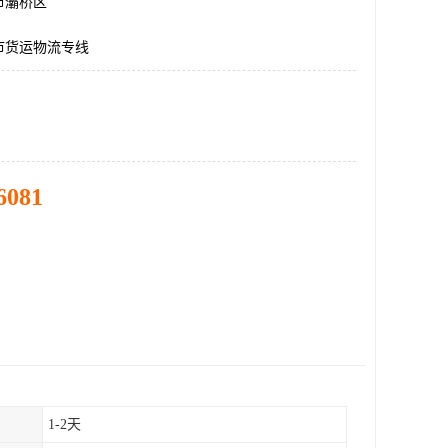
市灞桥区
市货运物流专线
6081
1-2天