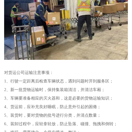
对货运公司运输注意事项：
1、行驶一定距离后检查车辆状态，遇到问题时开到服务区；
2、新一批货物运输时，保持集装箱清洁，并清洁车厢；
3、车辆要准备相应的灭火器和，这是必要的货物运输知识；
4、货运前，应补充良好睡眠，防止意外引起的困倦；
5、装货时，要对货物的批号进行分类，并清点数量；
6、装卸过程中，应轻拿轻放，防止坠落、碰撞、拖拽和倒转；