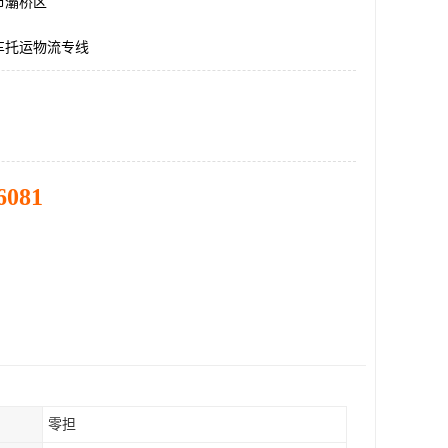
市灞桥区
车托运物流专线
6081
零担