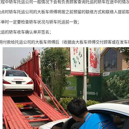
过程中轿车托运公司一般情况下会有负责顾客查询托运的轿车在途中的情
地点时轿车托运公司的大板车师傅将按之前预留的联络方式和联络人提前取
车单时一定要检查轿车状况与轿车托运前一致；
托运的轿车收车确认单并签名；
费用付款给托运公司的大板车师傅后（收据由大板车师傅交付顾客或在发