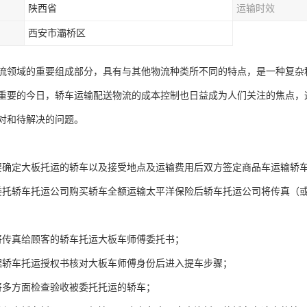
陕西省
运输时效
西安市灞桥区
流领域的重要组成部分，具有与其他物流种类所不同的特点，是一种复杂
重要的今日，轿车运输配送物流的成本控制也日益成为人们关注的焦点，
对和待解决的问题。
要确定大板托运的轿车以及接受地点及运输费用后双方签定商品车运输轿
委托轿车托运公司购买轿车全额运输太平洋保险后轿车托运公司将传真（
将传真给顾客的轿车托运大板车师傅委托书；
据轿车托运授权书核对大板车师傅身份后进入提车步骤；
将多方面检查验收被委托托运的轿车；