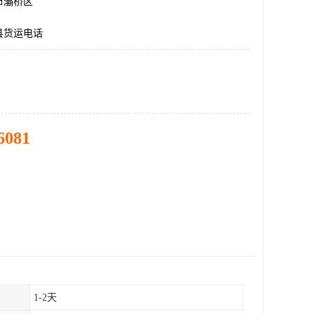
市灞桥区
县货运电话
6081
1-2天