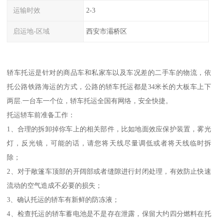
运输时效
2-3
启运地-区域
西安市灞桥区
轿车托运是针对的商品车和私家车以及车况差的二手车的物流，依
托公路铁路海运的方式，公路的轿车托运都是34米长的大板车上下
两层.一台车一个位，轿车托运全国有网络，安全快捷。
托运轿车前准备工作：
1、合理的拆卸掉你车上的相关部件，比如地面效应保护装置，雾光
灯，反光镜，可能的话，请您将天线尽量调低或者将天线临时拆
除；
2、对于敞篷车顶部的开阔部或者缝隙进行封闭处理，有效防止快速
流动的空气造成不必要的损失；
3、确认托运的轿车有新鲜的防冻液；
4、检查托运的轿车蓄电池是不是存在泄露，保留大约四分燃料在托