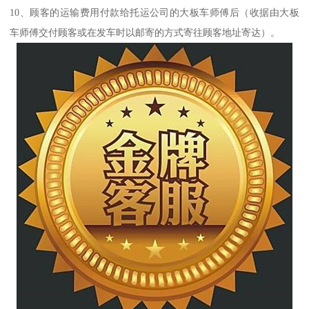
10、顾客的运输费用付款给托运公司的大板车师傅后（收据由大板
车师傅交付顾客或在发车时以邮寄的方式寄往顾客地址寄达）。