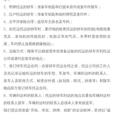
2、带牌托运的轿车：准备车钥匙和行驶本原件或复印件随车；
3、过户托运的轿车：准备车钥匙和临时牌照及复印件；
4、太平洋保险办理：提供车主姓名及号码；
5、在托运托运的轿车时，要仔细的检查托运的轿车的性能(电瓶电量
充足，发动机的性能良好，轮胎正常的气压，冬季时需使用防冻
液，车内禁止放易燃易爆物品)；
6、运输方式：顾客可以根据需求把准备运输的托运的轿车开到托运
公司或者约定装车的地点；
7、签订轿车托运合同：在签轿车托运合同之前，托运公司的工作人
员先记录运输托运的轿车的车型、车架号、车辆到达时的联系人、
发车人及联络方式，检查好外观（如划痕，暗坑，掉漆等）和随车
物品双方签订轿车托运合同。
8、车辆到达时的联系人：托运的轿车到达的地点后通知车辆到达时
的联系人接车，车辆到达时的联系人必须本人拿有效提车。
我们货运部发扬“开拓、求实、拼搏、创新”的企业精神，坚持以“诚