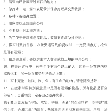
2、清查自己曾藏匿过东西的地方；
3、做好水、电、煤气表记录并保存好近期交费收据；
4、各种卡要随身放置；
5、搬家要找正规搬家公司；
6、不要找小时工搬东西；
7、为了便于开箱找急需用品，装箱要逐箱做好登记；
8、搬家时数好件数，在接受运送到的货物时，一定要清点好，检查
是否有遗漏；
9、租房要查看，要找房主本人交涉或找正规的中介公司；
10、在搬运过程中，家中至少有两个以上的人，这样一位在屋内指
挥搬运工，另一位在车旁注意物品上车；
11、家中宠物，如猫、狗、鱼，有生命的动物，请您随身携带；
12、在搬家时应特别留意屋中是否有遗漏的物品，所有物品是否全
部装车，贵重物品一定要自己随身携带。
我们货运部发扬“开拓、求实、拼搏、创新”的企业精神，坚持以“诚
信为本、合和共赢”的宗旨，热诚欢迎各界朋友前来参观、考察、洽