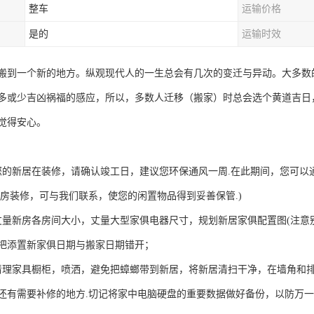
整车
运输价格
是的
运输时效
搬到一个新的地方。纵观现代人的一生总会有几次的变迁与异动。大多数
多或少吉凶祸福的感应，所以，多数人迁移（搬家）时总会选个黄道吉日
觉得安心。
您的新居在装修，请确认竣工日，建议您环保通风一周.在此期间，您可以
旧房装修，可与我们联系，使您的闲置物品得到妥善保管.)
丈量新房各房间大小，丈量大型家俱电器尺寸，规划新居家俱配置图(注意
把添置新家俱日期与搬家日期错开；
清理家具橱柜，喷洒，避免把蟑螂带到新居，将新居清扫干净，在墙角和排
还有需要补修的地方.切记将家中电脑硬盘的重要数据做好备份，以防万