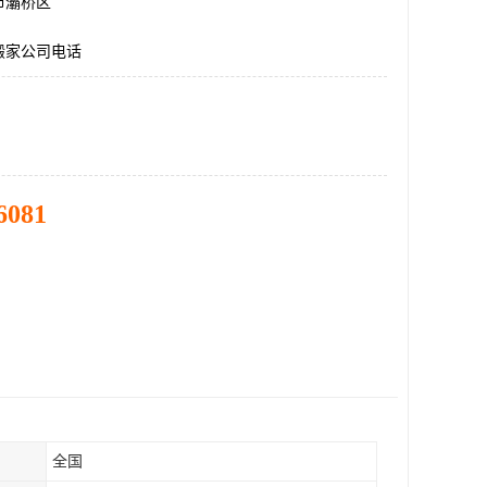
市灞桥区
搬家公司电话
6081
全国