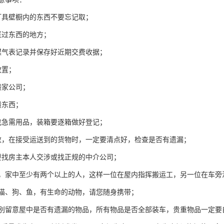
灯具壁橱内的东西不要忘记取；
匿过东西的地方；
煤气表记录并保存好近期交费收据；
放置；
搬家公司；
搬东西；
找急需用品，装箱要逐箱做好登记；
数，在接受运送到的货物时，一定要清点好，检查是否有遗漏；
要找房主本人交涉或找正规的中介公司；
中，家中至少有两个以上的人，这样一位在屋内指挥搬运工，另一位在车旁
如猫、狗、鱼，有生命的动物，请您随身携带；
特别留意屋中是否有遗漏的物品，所有物品是否全部装车，贵重物品一定要