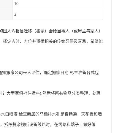
10
2
的国人均相信迁移（搬家）会给当事人（或屋主与家人）
，择定吉时、方位并遵循相关的传统习俗及喜忌，希望能
通知搬家公司来人评估，确定搬家日期.尽早准备各式包
别让大型家俱挡住插座).然后将所有物品分类整理，处理
水口喷洒.检查新居的马桶排水孔是否畅通，天花板和墙
一，拆除复杂视听设备线路时，在线路和端子上做好编