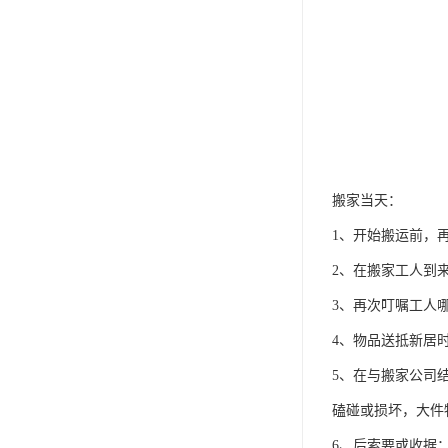
搬家当天：
1、开始搬运前，
2、在搬家工人到
3、再次叮嘱工人
4、物品送抵新居
5、在与搬家公司
磕碰或损坏，大件
6、后索要或收据