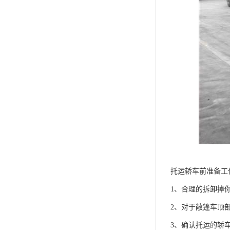
托运轿车前准备工
1、合理的拆卸掉
2、对于敞篷车顶
3、确认托运的轿