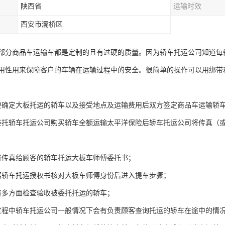
陕西省
运输时效
西安市灞桥区
部分商品车运输车都是定制的且有过硬的质量。因为轿车托运公司知道每
用性用来保障客户的车辆在运输过程中的安全。很简单的操作可以用绑带
要确定大板托运的轿车以及接受地点及运输费用后双方签定商品车运输轿
委托轿车托运公司购买轿车全额运输太平洋保险后轿车托运公司将传真（
将传真给顾客的轿车托运大板车师傅委托书；
据轿车托运授权书核对大板车师傅身份后进入提车步骤；
将多方面检查验收被委托托运的轿车；
过程中轿车托运公司一般情况下会有负责顾客查询托运的轿车在途中的情