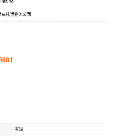
市灞桥区
轿车托运物流公司
6081
零担