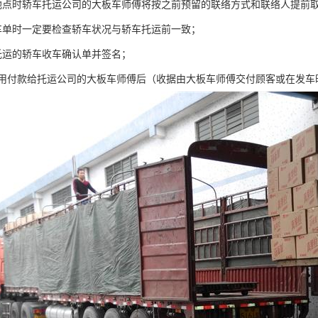
地点时轿车托运公司的大板车师傅将按之前预留的联络方式和联络人提前取
车单时一定要检查轿车状况与轿车托运前一致；
托运的轿车收车确认单并签名；
费用付款给托运公司的大板车师傅后（收据由大板车师傅交付顾客或在发