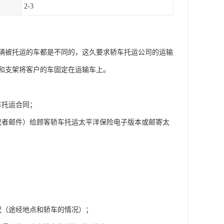
2-3
辆被托运的车都是不同的，这久要求轿车托运公司的运输
和支架将客户的车固定在运输车上。
车托运合同；
或者邮件）给顾客轿车托运太平洋保险电子版本或邮寄太
况（途经地点和轿车的情况）；