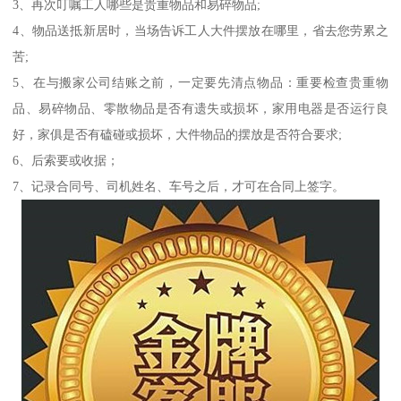
3、再次叮嘱工人哪些是贵重物品和易碎物品;
4、物品送抵新居时，当场告诉工人大件摆放在哪里，省去您劳累之
苦;
5、在与搬家公司结账之前，一定要先清点物品：重要检查贵重物
品、易碎物品、零散物品是否有遗失或损坏，家用电器是否运行良
好，家俱是否有磕碰或损坏，大件物品的摆放是否符合要求;
6、后索要或收据；
7、记录合同号、司机姓名、车号之后，才可在合同上签字。