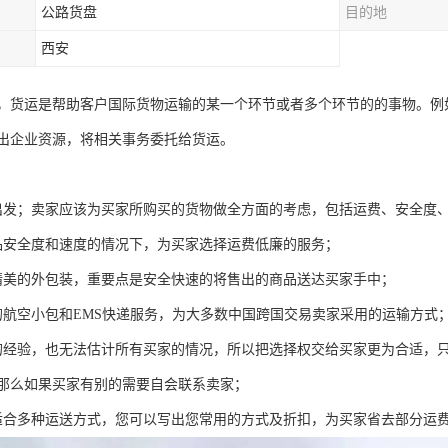
公路货盘
目的地
西安
，货运是帮助客户国际货物运输的某一个环节或者多个环节的的事物。例
出企业资源，将相关事务委托给货运。
出发；卖家应该为买家所购买的货物做全方面的考虑，包括运费、安全度
品安全度和速度的情况下，为买家选择运费低廉的服务；
精美的外包装，重要点是安全快速的将售出的商品送达买家手中；
的航空小包和EMS快递服务，为大多数中国跨国交易卖家采用的运输方式
的经验，也无法估计所有买家的情况，所以把选择权交给买家更为合适，
那么如果买家有别的需要自会联系卖家；
适合多种运送方式，您可以写出您常用的方式及折扣，为买家省去部分运