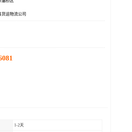
市灞桥区
县货运物流公司
6081
1-2天