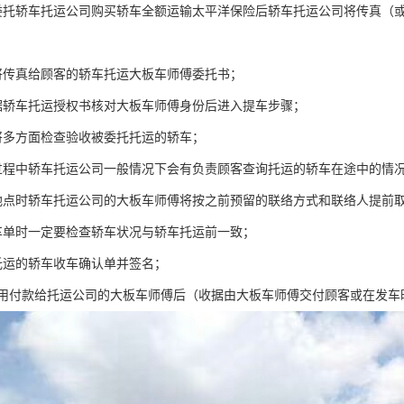
委托轿车托运公司购买轿车全额运输太平洋保险后轿车托运公司将传真（
将传真给顾客的轿车托运大板车师傅委托书；
据轿车托运授权书核对大板车师傅身份后进入提车步骤；
将多方面检查验收被委托托运的轿车；
过程中轿车托运公司一般情况下会有负责顾客查询托运的轿车在途中的情
地点时轿车托运公司的大板车师傅将按之前预留的联络方式和联络人提前取
车单时一定要检查轿车状况与轿车托运前一致；
托运的轿车收车确认单并签名；
费用付款给托运公司的大板车师傅后（收据由大板车师傅交付顾客或在发