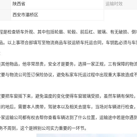
陕西省
运输时效
西安市灞桥区
程是检查轿车外观、其中包括轮眉、轮毂、前后杠、玻璃、有无破损、倒
品。以上事项合部填写至物流商品车驳运轿车托运合同，车钥匙必须与车
：
是其他物品，他非常昂贵，安全才是要务，选择一家正规，三有保障的物
定要与物流公司签订保险协议，避免私家车托运过程中出现重大事故造成
定要把车窗摇下来，避免温度的变化使得车窗玻璃受损，虽然车辆有保险
目的地后，需要本人携带，驾驶本以及相关去提车，当场对车辆进行检查
一家运输公司都有权去帮你查看车辆达到了什么位置，运输途中若是你遇
务不周到，这个是辨别公司实力重要的一环节。