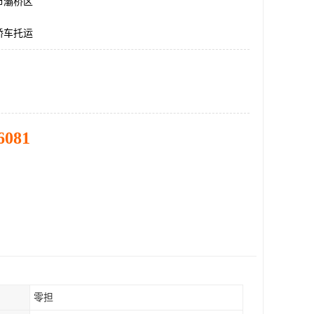
市灞桥区
轿车托运
6081
零担