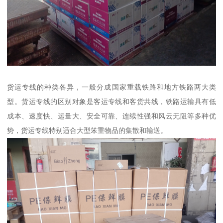
货运专线的种类各异，一般分成国家重载铁路和地方铁路两大类
型。货运专线的区别对象是客运专线和客货共线，铁路运输具有低
成本、速度快、运量大、安全可靠、连续性强和风云无阻等多种优
势，货运专线特别适合大型笨重物品的集散和输送。