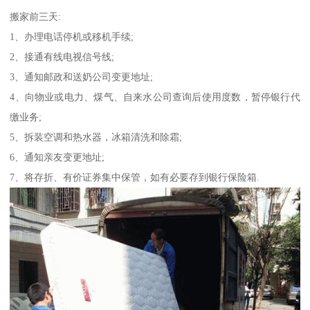
搬家前三天:
1、办理电话停机或移机手续;
2、接通有线电视信号线;
3、通知邮政和送奶公司变更地址;
4、向物业或电力、煤气、自来水公司查询后使用度数，暂停银行代
缴业务;
5、拆装空调和热水器，冰箱清洗和除霜;
6、通知亲友变更地址;
7、将存折、有价证券集中保管，如有必要存到银行保险箱.