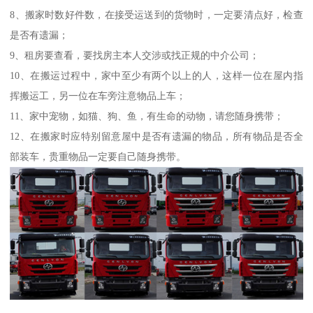
8、搬家时数好件数，在接受运送到的货物时，一定要清点好，检查
是否有遗漏；
9、租房要查看，要找房主本人交涉或找正规的中介公司；
10、在搬运过程中，家中至少有两个以上的人，这样一位在屋内指
挥搬运工，另一位在车旁注意物品上车；
11、家中宠物，如猫、狗、鱼，有生命的动物，请您随身携带；
12、在搬家时应特别留意屋中是否有遗漏的物品，所有物品是否全
部装车，贵重物品一定要自己随身携带。