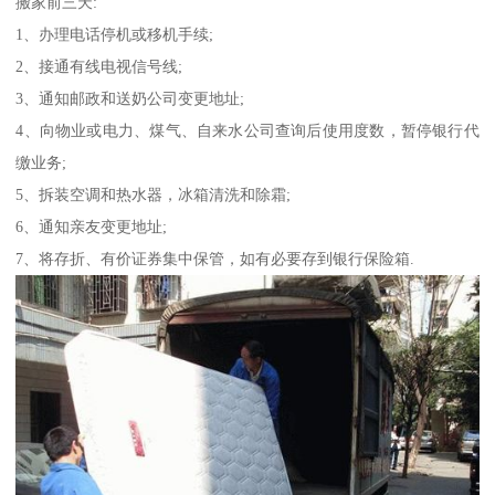
搬家前三天:
1、办理电话停机或移机手续;
2、接通有线电视信号线;
3、通知邮政和送奶公司变更地址;
4、向物业或电力、煤气、自来水公司查询后使用度数，暂停银行代
缴业务;
5、拆装空调和热水器，冰箱清洗和除霜;
6、通知亲友变更地址;
7、将存折、有价证券集中保管，如有必要存到银行保险箱.