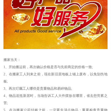
搬家当天：
1、开始搬运前，再次确认价格是否与先前商定的价格一致;
2、在搬家工人到来之前，现在新旧居地板上铺上废布，以免划伤地
板;
3、再次叮嘱工人哪些是贵重物品和易碎物品;
4、物品送抵新居时，当场告诉工人大件摆放在哪里，省去您劳累之
苦;
5、在与搬家公司结账之前，一定要先清点物品：重要检查贵重物