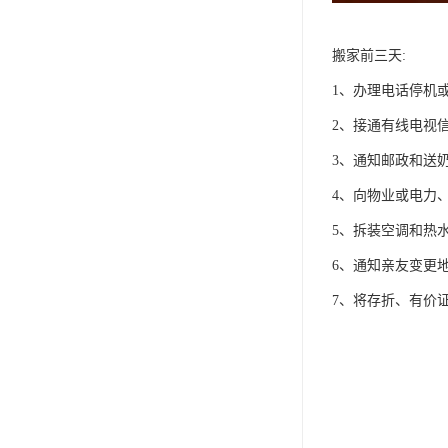
搬家前三天:
1、办理电话停机或
2、接通有线电视信
3、通知邮政和送
4、向物业或电力
5、拆装空调和热
6、通知亲友变更地
7、将存折、有价