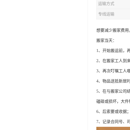
运输方式
专线运输
想要减少搬家费用
搬家当天：
1、开始搬运前，
2、在搬家工人到
3、再次叮嘱工人
4、物品送抵新居
5、在与搬家公司
磕碰或损坏，大件
6、后索要或收据
7、记录合同号、