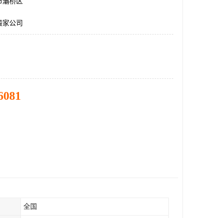
市灞桥区
搬家公司
6081
全国