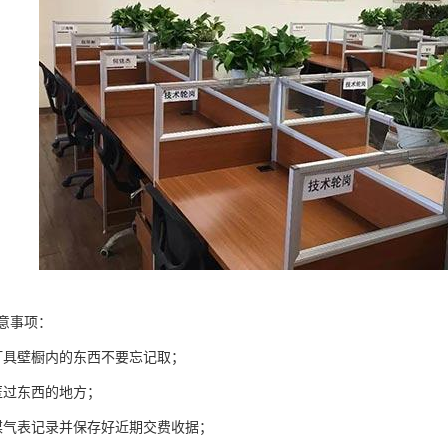
意事项：
灯具壁橱内的东西不要忘记取；
匿过东西的地方；
煤气表记录并保存好近期交费收据；