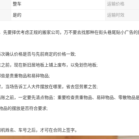
整车
运输价格
是的
运输时效
，先要择优考虑正规的搬家公司，万不要去找那种在街头巷尾贴小广告的
再次确认价格是否与先前商定的价格一致;
来之前，现在新旧居地板上铺上废布，以免划伤地板;
哪些是贵重物品和易碎物品;
时，当场告诉工人大件摆放在哪里，省去您劳累之苦;
结账之前，一定要先清点物品：重要检查贵重物品、易碎物品、零散物品
物品的摆放是否符合要求;
；
司机姓名、车号之后，才可在合同上签字。