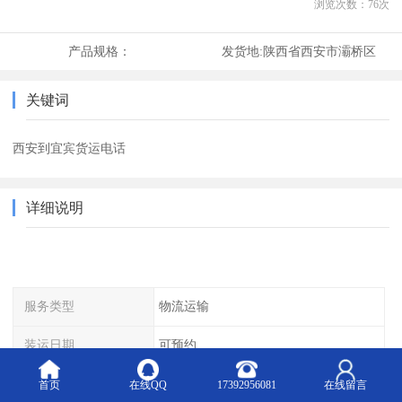
浏览次数：
76
次
产品规格：
发货地:
陕西省西安市灞桥区
关键词
西安到宜宾货运电话
详细说明
服务类型
物流运输
装运日期
可预约
计价方式
吨、方、车
首页
在线QQ
17392956081
在线留言