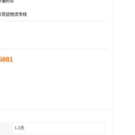
市灞桥区
市货运物流专线
6081
1-2天