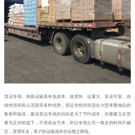
货运专线，铁路运输具有低成本、速度快、运量大、安全可靠、连
续性强和风云无阻等多种优势，货运专线特别适合大型笨重物品的
集散和输送，建设货运专线的目的是为了节约成本，但要建立在货
量充足的前提下，不然就会亏本，所以专线公司一般走的时间不确
定，货满车走，客户的运输成本也会随之降低。