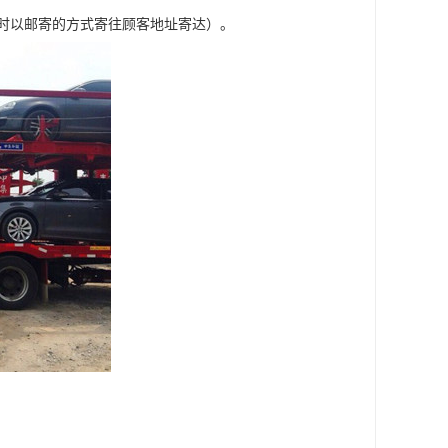
车时以邮寄的方式寄往顾客地址寄达）。