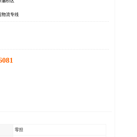
市灞桥区
运物流专线
6081
零担