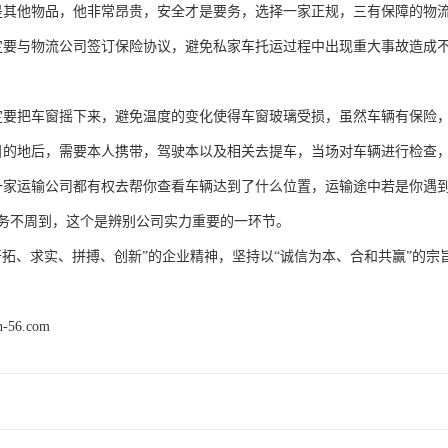
是其他物品，他非常昂贵，安全才是要务，选择一家正规，三有保障的物
定要与物流公司签订保险协议，避免私家车托运过程中出现重大事故造成
定要把车窗摇下来，避免温度的变化使得车窗玻璃受损，虽然车辆有保险
目的地后，需要本人携带，驾驶本以及相关去提车，当场对车辆进行检查
一家运输公司都有权去帮你查看车辆达到了什么位置，运输途中若是你遇
务不周到，这个是辨别公司实力重要的一环节。
开拓、求实、拼搏、创新”的企业精神，坚持以“诚信为本、合和共赢”的
n-56.com
产品推荐