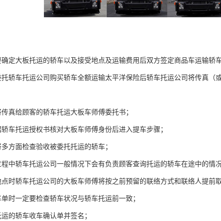
要确定大板托运的轿车以及接受地点及运输费用后双方签定商品车运输轿
委托轿车托运公司购买轿车全额运输太平洋保险后轿车托运公司将传真（
将传真给顾客的轿车托运大板车师傅委托书；
据轿车托运授权书核对大板车师傅身份后进入提车步骤；
将多方面检查验收被委托托运的轿车；
过程中轿车托运公司一般情况下会有负责顾客查询托运的轿车在途中的情
地点时轿车托运公司的大板车师傅将按之前预留的联络方式和联络人提前取
车单时一定要检查轿车状况与轿车托运前一致；
托运的轿车收车确认单并签名；