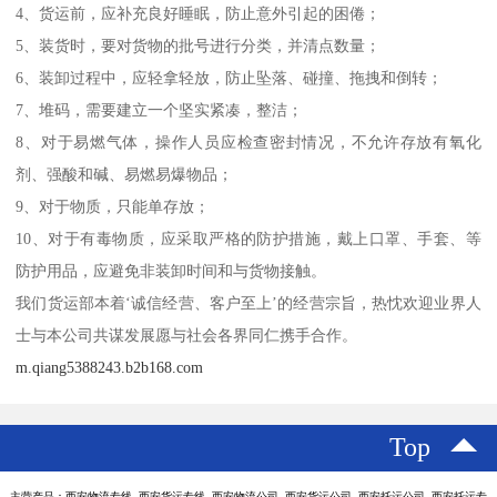
4、货运前，应补充良好睡眠，防止意外引起的困倦；
5、装货时，要对货物的批号进行分类，并清点数量；
6、装卸过程中，应轻拿轻放，防止坠落、碰撞、拖拽和倒转；
7、堆码，需要建立一个坚实紧凑，整洁；
8、对于易燃气体，操作人员应检查密封情况，不允许存放有氧化
剂、强酸和碱、易燃易爆物品；
9、对于物质，只能单存放；
10、对于有毒物质，应采取严格的防护措施，戴上口罩、手套、等
防护用品，应避免非装卸时间和与货物接触。
我们货运部本着‘诚信经营、客户至上’的经营宗旨，热忱欢迎业界人
士与本公司共谋发展愿与社会各界同仁携手合作。
m.qiang5388243.b2b168.com
Top
主营产品：西安物流专线 西安货运专线 西安物流公司 西安货运公司 西安托运公司 西安托运专