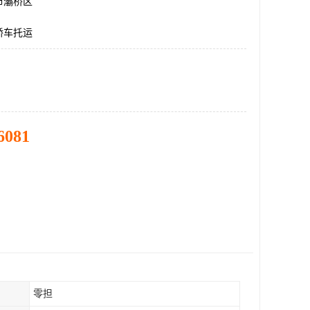
市灞桥区
轿车托运
6081
零担