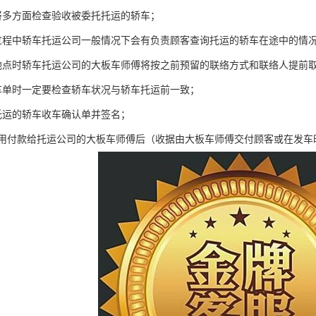
将多方面检查验收被委托托运的轿车；
过程中轿车托运公司一般情况下会有负责顾客查询托运的轿车在途中的情
地点时轿车托运公司的大板车师傅将按之前预留的联络方式和联络人提前取
车单时一定要检查轿车状况与轿车托运前一致；
托运的轿车收车确认单并签名；
费用付款给托运公司的大板车师傅后（收据由大板车师傅交付顾客或在发