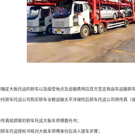
要确定大板托运的轿车以及接受地点及运输费用后双方签定商品车运输轿
委托轿车托运公司购买轿车全额运输太平洋保险后轿车托运公司将传真（
将传真给顾客的轿车托运大板车师傅委托书；
据轿车托运授权书核对大板车师傅身份后进入提车步骤；