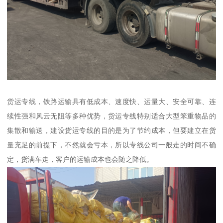
货运专线，铁路运输具有低成本、速度快、运量大、安全可靠、连
续性强和风云无阻等多种优势，货运专线特别适合大型笨重物品的
集散和输送，建设货运专线的目的是为了节约成本，但要建立在货
量充足的前提下，不然就会亏本，所以专线公司一般走的时间不确
定，货满车走，客户的运输成本也会随之降低。