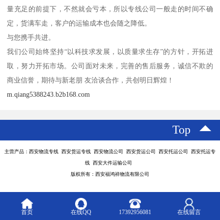
量充足的前提下，不然就会亏本，所以专线公司一般走的时间不确
定，货满车走，客户的运输成本也会随之降低。
与您携手共进。
我们公司始终坚持“以科技求发展，以质量求生存”的方针，开拓进
取，努力开拓市场。公司面对未来，完善的售后服务，诚信不欺的
商业信誉，期待与新老朋 友洽谈合作，共创明日辉煌！
m.qiang5388243.b2b168.com
Top
主营产品：西安物流专线 西安货运专线 西安物流公司 西安货运公司 西安托运公司 西安托运专
线 西安大件运输公司
版权所有：西安福鸿祥物流有限公司
首页
在线QQ
17392956081
在线留言