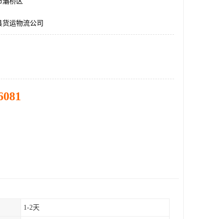
市灞桥区
县货运物流公司
6081
1-2天