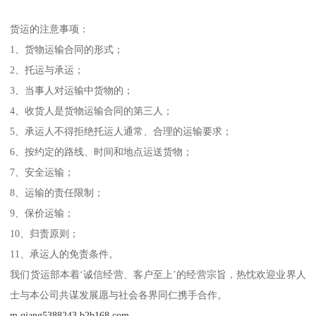
货运的注意事项：
1、货物运输合同的形式；
2、托运与承运；
3、当事人对运输中货物的；
4、收货人是货物运输合同的第三人；
5、承运人不得拒绝托运人通常、合理的运输要求；
6、按约定的路线、时间和地点运送货物；
7、安全运输；
8、运输的责任限制；
9、保价运输；
10、归责原则；
11、承运人的免责条件。
我们货运部本着‘诚信经营、客户至上’的经营宗旨，热忱欢迎业界人
士与本公司共谋发展愿与社会各界同仁携手合作。
m.qiang5388243.b2b168.com